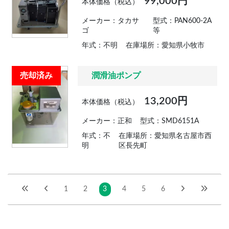
99,000円
本体価格（税込）
メーカー：タカサ
型式：PAN600-2A
ゴ
等
年式：不明
在庫場所：愛知県小牧市
売却済み
潤滑油ポンプ
13,200円
本体価格（税込）
メーカー：正和
型式：SMD6151A
年式：不
在庫場所：愛知県名古屋市西
明
区長先町
1
2
3
4
5
6