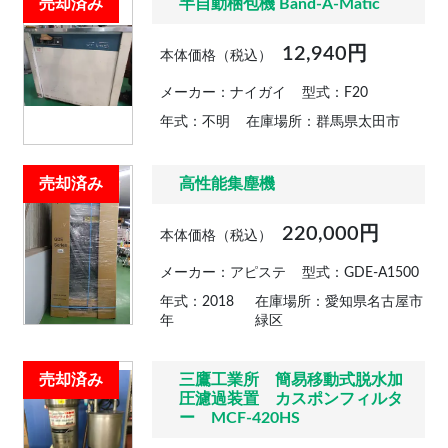
売却済み
半自動梱包機 Band-A-Matic
12,940円
本体価格（税込）
メーカー：ナイガイ
型式：F20
年式：不明
在庫場所：群馬県太田市
売却済み
高性能集塵機
220,000円
本体価格（税込）
メーカー：アピステ
型式：GDE-A1500
年式：2018
在庫場所：愛知県名古屋市
年
緑区
売却済み
三鷹工業所 簡易移動式脱水加
圧濾過装置 カスポンフィルタ
ー MCF-420HS