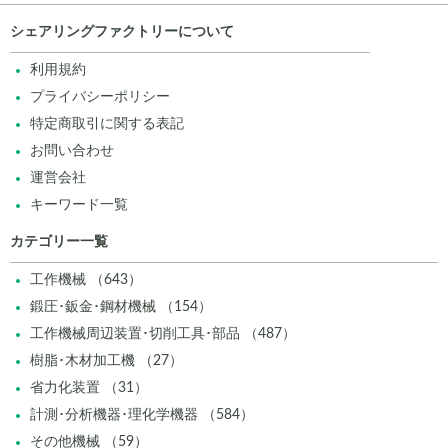
シェアリングファクトリーについて
利用規約
プライバシーポリシー
特定商取引に関する表記
お問い合わせ
運営会社
キーワード一覧
カテゴリー一覧
工作機械 （643）
鍛圧･鈑金･鋼材機械 （154）
工作機械周辺装置･切削工具･部品 （487）
樹脂･木材加工機 （27）
省力化装置 （31）
計測･分析機器･理化学機器 （584）
その他機械 （59）