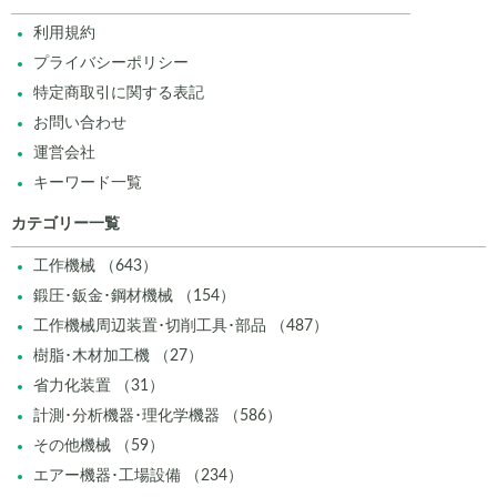
利用規約
プライバシーポリシー
特定商取引に関する表記
お問い合わせ
運営会社
キーワード一覧
カテゴリー一覧
工作機械 （643）
鍛圧･鈑金･鋼材機械 （154）
工作機械周辺装置･切削工具･部品 （487）
樹脂･木材加工機 （27）
省力化装置 （31）
計測･分析機器･理化学機器 （586）
その他機械 （59）
エアー機器･工場設備 （234）