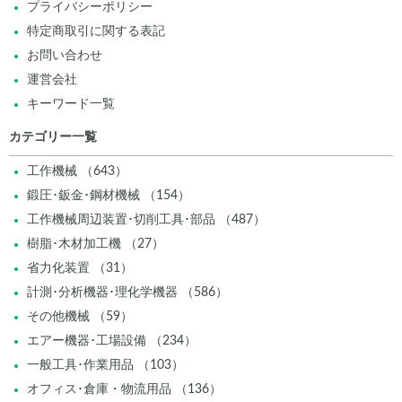
プライバシーポリシー
特定商取引に関する表記
お問い合わせ
運営会社
キーワード一覧
カテゴリー一覧
工作機械 （643）
鍛圧･鈑金･鋼材機械 （154）
工作機械周辺装置･切削工具･部品 （487）
樹脂･木材加工機 （27）
省力化装置 （31）
計測･分析機器･理化学機器 （586）
その他機械 （59）
エアー機器･工場設備 （234）
一般工具･作業用品 （103）
オフィス･倉庫・物流用品 （136）