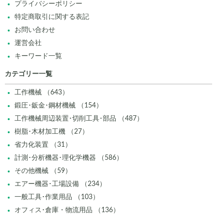
プライバシーポリシー
特定商取引に関する表記
お問い合わせ
運営会社
キーワード一覧
カテゴリー一覧
工作機械 （643）
鍛圧･鈑金･鋼材機械 （154）
工作機械周辺装置･切削工具･部品 （487）
樹脂･木材加工機 （27）
省力化装置 （31）
計測･分析機器･理化学機器 （586）
その他機械 （59）
エアー機器･工場設備 （234）
一般工具･作業用品 （103）
オフィス･倉庫・物流用品 （136）