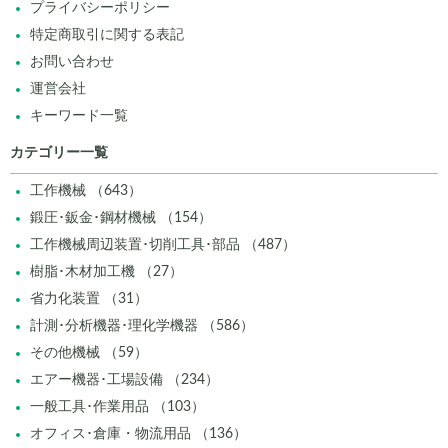
プライバシーポリシー
特定商取引に関する表記
お問い合わせ
運営会社
キーワード一覧
カテゴリー一覧
工作機械 （643）
鍛圧･鈑金･鋼材機械 （154）
工作機械周辺装置･切削工具･部品 （487）
樹脂･木材加工機 （27）
省力化装置 （31）
計測･分析機器･理化学機器 （586）
その他機械 （59）
エアー機器･工場設備 （234）
一般工具･作業用品 （103）
オフィス･倉庫・物流用品 （136）