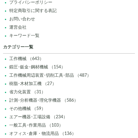
プライバシーポリシー
特定商取引に関する表記
お問い合わせ
運営会社
キーワード一覧
カテゴリー一覧
工作機械 （643）
鍛圧･鈑金･鋼材機械 （154）
工作機械周辺装置･切削工具･部品 （487）
樹脂･木材加工機 （27）
省力化装置 （31）
計測･分析機器･理化学機器 （586）
その他機械 （59）
エアー機器･工場設備 （234）
一般工具･作業用品 （103）
オフィス･倉庫・物流用品 （136）