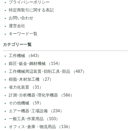
プライバシーポリシー
特定商取引に関する表記
お問い合わせ
運営会社
キーワード一覧
カテゴリー一覧
工作機械 （643）
鍛圧･鈑金･鋼材機械 （154）
工作機械周辺装置･切削工具･部品 （487）
樹脂･木材加工機 （27）
省力化装置 （31）
計測･分析機器･理化学機器 （586）
その他機械 （59）
エアー機器･工場設備 （234）
一般工具･作業用品 （103）
オフィス･倉庫・物流用品 （136）