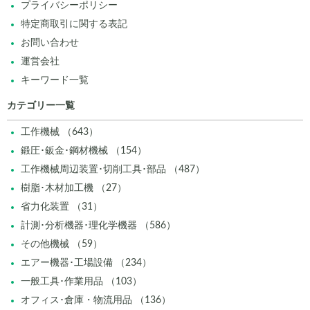
プライバシーポリシー
特定商取引に関する表記
お問い合わせ
運営会社
キーワード一覧
カテゴリー一覧
工作機械 （643）
鍛圧･鈑金･鋼材機械 （154）
工作機械周辺装置･切削工具･部品 （487）
樹脂･木材加工機 （27）
省力化装置 （31）
計測･分析機器･理化学機器 （586）
その他機械 （59）
エアー機器･工場設備 （234）
一般工具･作業用品 （103）
オフィス･倉庫・物流用品 （136）