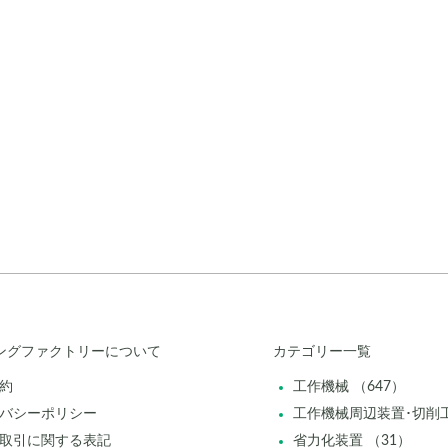
ングファクトリーについて
カテゴリー一覧
約
工作機械 （647）
バシーポリシー
工作機械周辺装置･切削工
取引に関する表記
省力化装置 （31）