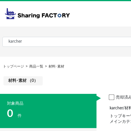
トップページ
商品一覧
材料･素材
材料･素材 （0）
売却済
対象商品
karche
0
件
トップキーワ
メインカテ