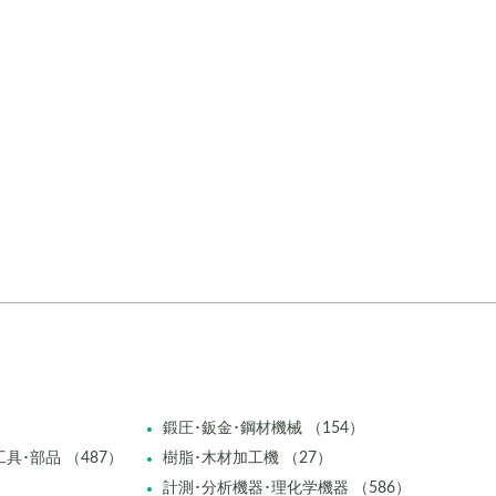
鍛圧･鈑金･鋼材機械 （154）
具･部品 （487）
樹脂･木材加工機 （27）
計測･分析機器･理化学機器 （586）