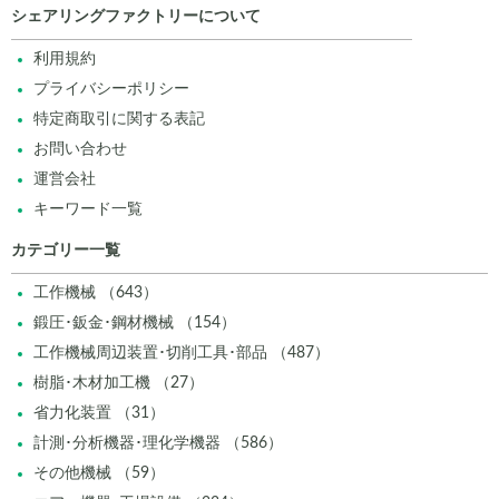
シェアリングファクトリーについて
利用規約
プライバシーポリシー
特定商取引に関する表記
お問い合わせ
運営会社
キーワード一覧
カテゴリー一覧
工作機械 （643）
鍛圧･鈑金･鋼材機械 （154）
工作機械周辺装置･切削工具･部品 （487）
樹脂･木材加工機 （27）
省力化装置 （31）
計測･分析機器･理化学機器 （586）
その他機械 （59）