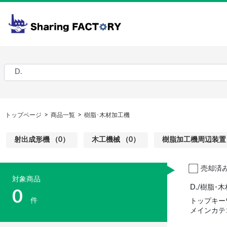
トップページ
商品一覧
樹脂･木材加工機
射出成形機 （0）
木工機械 （0）
樹脂加工機周辺装置･
売却済
対象商品
D./樹脂
0
件
トップキー
メインカテ