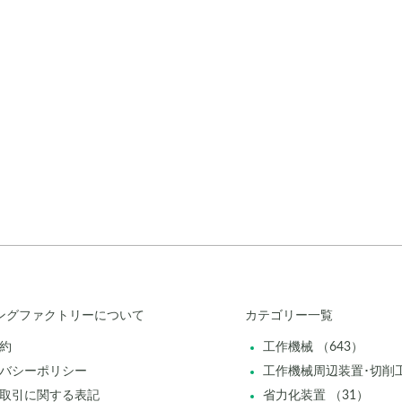
ングファクトリーについて
カテゴリー一覧
約
工作機械 （643）
バシーポリシー
工作機械周辺装置･切削工
取引に関する表記
省力化装置 （31）