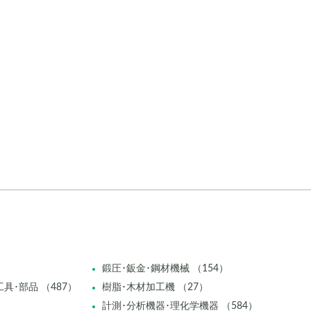
鍛圧･鈑金･鋼材機械 （154）
具･部品 （487）
樹脂･木材加工機 （27）
計測･分析機器･理化学機器 （584）