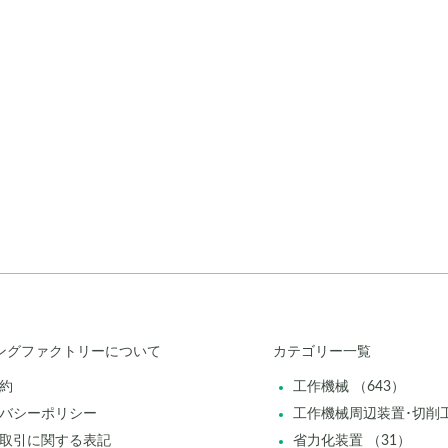
ングファクトリーについて
カテゴリー一覧
約
工作機械 （643）
バシーポリシー
工作機械周辺装置･切削工
取引に関する表記
省力化装置 （31）