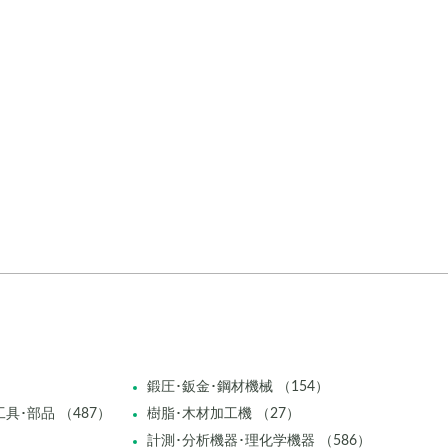
鍛圧･鈑金･鋼材機械 （154）
具･部品 （487）
樹脂･木材加工機 （27）
計測･分析機器･理化学機器 （586）