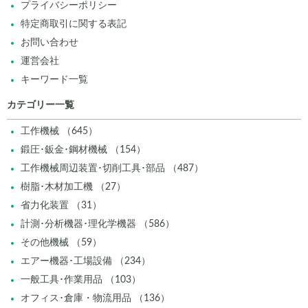
プライバシーポリシー
特定商取引に関する表記
お問い合わせ
運営会社
キーワード一覧
カテゴリー一覧
工作機械 （645）
鍛圧･鈑金･鋼材機械 （154）
工作機械周辺装置･切削工具･部品 （487）
樹脂･木材加工機 （27）
省力化装置 （31）
計測･分析機器･理化学機器 （586）
その他機械 （59）
エアー機器･工場設備 （234）
一般工具･作業用品 （103）
オフィス･倉庫・物流用品 （136）