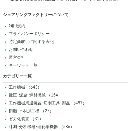
シェアリングファクトリーについて
利用規約
プライバシーポリシー
特定商取引に関する表記
お問い合わせ
運営会社
キーワード一覧
カテゴリー一覧
工作機械 （643）
鍛圧･鈑金･鋼材機械 （154）
工作機械周辺装置･切削工具･部品 （487）
樹脂･木材加工機 （27）
省力化装置 （31）
計測･分析機器･理化学機器 （586）