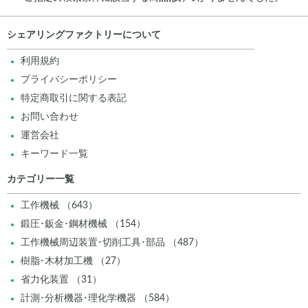
シェアリングファクトリーについて
利用規約
プライバシーポリシー
特定商取引に関する表記
お問い合わせ
運営会社
キーワード一覧
カテゴリー一覧
工作機械 （643）
鍛圧･鈑金･鋼材機械 （154）
工作機械周辺装置･切削工具･部品 （487）
樹脂･木材加工機 （27）
省力化装置 （31）
計測･分析機器･理化学機器 （584）