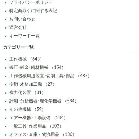
プライバシーポリシー
特定商取引に関する表記
お問い合わせ
運営会社
キーワード一覧
カテゴリー一覧
工作機械 （643）
鍛圧･鈑金･鋼材機械 （154）
工作機械周辺装置･切削工具･部品 （487）
樹脂･木材加工機 （27）
省力化装置 （31）
計測･分析機器･理化学機器 （584）
その他機械 （59）
エアー機器･工場設備 （234）
一般工具･作業用品 （103）
オフィス･倉庫・物流用品 （136）