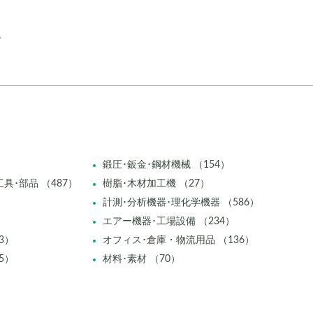
市
鍛圧･鈑金･鋼材機械 （154）
具･部品 （487）
樹脂･木材加工機 （27）
計測･分析機器･理化学機器 （586）
エアー機器･工場設備 （234）
3）
オフィス･倉庫・物流用品 （136）
5）
材料･素材 （70）