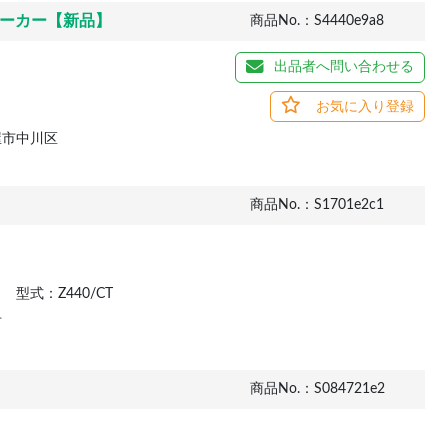
thスピーカー【新品】
商品No.：S4440e9a8
出品者へ問い合わせる
お気に入り登録
屋市中川区
商品No.：S1701e2c1
型式：Z440/CT
市
商品No.：S084721e2