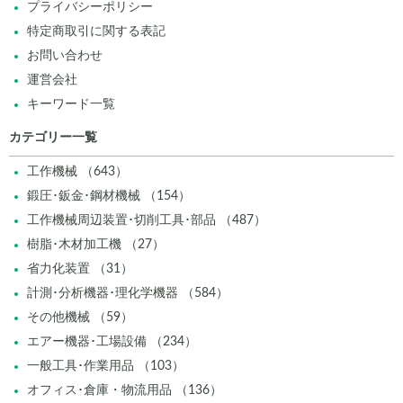
プライバシーポリシー
特定商取引に関する表記
お問い合わせ
運営会社
キーワード一覧
カテゴリー一覧
工作機械 （643）
鍛圧･鈑金･鋼材機械 （154）
工作機械周辺装置･切削工具･部品 （487）
樹脂･木材加工機 （27）
省力化装置 （31）
計測･分析機器･理化学機器 （584）
その他機械 （59）
エアー機器･工場設備 （234）
一般工具･作業用品 （103）
オフィス･倉庫・物流用品 （136）