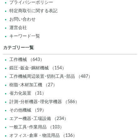
プライバシーポリシー
特定商取引に関する表記
お問い合わせ
運営会社
キーワード一覧
カテゴリー一覧
工作機械 （643）
鍛圧･鈑金･鋼材機械 （154）
工作機械周辺装置･切削工具･部品 （487）
樹脂･木材加工機 （27）
省力化装置 （31）
計測･分析機器･理化学機器 （586）
その他機械 （59）
エアー機器･工場設備 （234）
一般工具･作業用品 （103）
オフィス･倉庫・物流用品 （136）