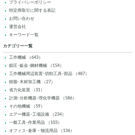
プライバシーポリシー
特定商取引に関する表記
お問い合わせ
運営会社
キーワード一覧
カテゴリー一覧
工作機械 （643）
鍛圧･鈑金･鋼材機械 （154）
工作機械周辺装置･切削工具･部品 （487）
樹脂･木材加工機 （27）
省力化装置 （31）
計測･分析機器･理化学機器 （586）
その他機械 （59）
エアー機器･工場設備 （234）
一般工具･作業用品 （103）
オフィス･倉庫・物流用品 （136）