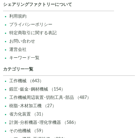
シェアリングファクトリーについて
利用規約
プライバシーポリシー
特定商取引に関する表記
お問い合わせ
運営会社
キーワード一覧
カテゴリー一覧
工作機械 （643）
鍛圧･鈑金･鋼材機械 （154）
工作機械周辺装置･切削工具･部品 （487）
樹脂･木材加工機 （27）
省力化装置 （31）
計測･分析機器･理化学機器 （586）
その他機械 （59）