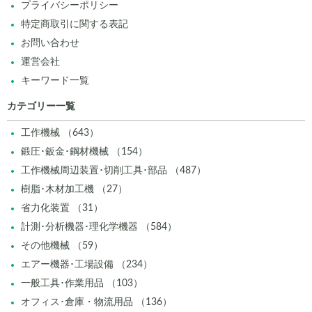
プライバシーポリシー
特定商取引に関する表記
お問い合わせ
運営会社
キーワード一覧
カテゴリー一覧
工作機械 （643）
鍛圧･鈑金･鋼材機械 （154）
工作機械周辺装置･切削工具･部品 （487）
樹脂･木材加工機 （27）
省力化装置 （31）
計測･分析機器･理化学機器 （584）
その他機械 （59）
エアー機器･工場設備 （234）
一般工具･作業用品 （103）
オフィス･倉庫・物流用品 （136）