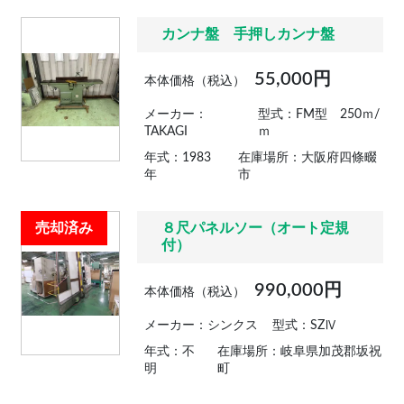
カンナ盤 手押しカンナ盤
55,000円
本体価格（税込）
メーカー：
型式：FM型 250ｍ/
TAKAGI
ｍ
年式：1983
在庫場所：大阪府四條畷
年
市
売却済み
８尺パネルソー（オート定規
付）
990,000円
本体価格（税込）
メーカー：シンクス
型式：SZⅣ
年式：不
在庫場所：岐阜県加茂郡坂祝
明
町