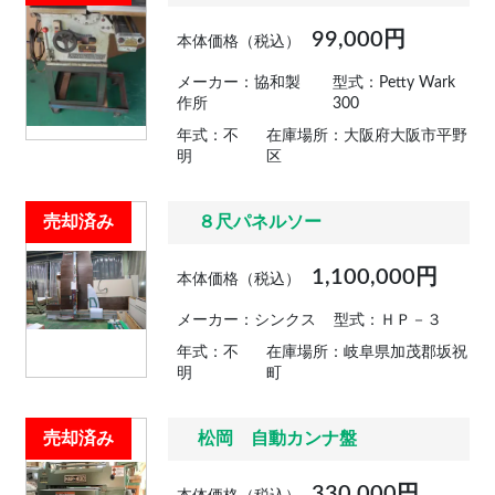
99,000円
本体価格（税込）
メーカー：協和製
型式：Petty Wark
作所
300
年式：不
在庫場所：大阪府大阪市平野
明
区
売却済み
８尺パネルソー
1,100,000円
本体価格（税込）
メーカー：シンクス
型式：ＨＰ－３
年式：不
在庫場所：岐阜県加茂郡坂祝
明
町
売却済み
松岡 自動カンナ盤
330,000円