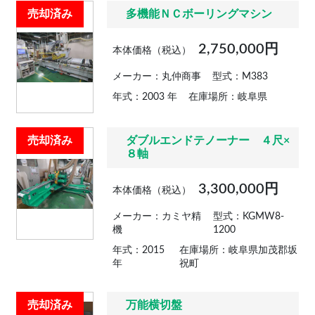
売却済み
多機能ＮＣボーリングマシン
2,750,000円
本体価格（税込）
メーカー：丸仲商事
型式：M383
年式：2003 年
在庫場所：岐阜県
売却済み
ダブルエンドテノーナー ４尺×
８軸
3,300,000円
本体価格（税込）
メーカー：カミヤ精
型式：KGMW8-
機
1200
年式：2015
在庫場所：岐阜県加茂郡坂
年
祝町
売却済み
万能横切盤