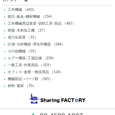
カテゴリー一覧
工作機械 （643）
鍛圧･鈑金･鋼材機械 （154）
工作機械周辺装置･切削工具･部品 （487）
樹脂･木材加工機 （27）
省力化装置 （31）
計測･分析機器･理化学機器 （584）
その他機械 （59）
エアー機器･工場設備 （234）
一般工具･作業用品 （103）
オフィス･倉庫・物流用品 （136）
機械部品･パーツ類 （365）
材料･素材 （70）