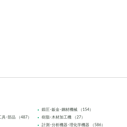
鍛圧･鈑金･鋼材機械 （154）
具･部品 （487）
樹脂･木材加工機 （27）
計測･分析機器･理化学機器 （586）