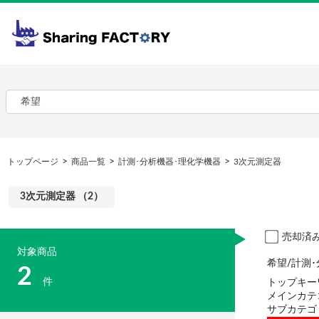
トップページ
商品一覧
計測･分析機器･理化学機器
3次元測定器
3次元測定器 （2）
売却済
対象商品
希望/計測
2
件
トップキー
メインカテ
サブカテゴ