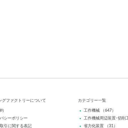
ングファクトリーについて
カテゴリー一覧
約
工作機械 （647）
バシーポリシー
工作機械周辺装置･切削工
取引に関する表記
省力化装置 （31）