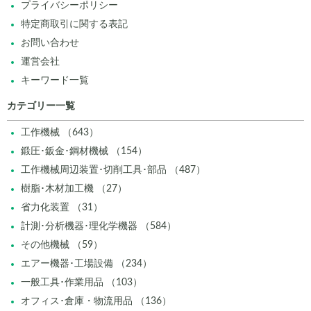
プライバシーポリシー
特定商取引に関する表記
お問い合わせ
運営会社
キーワード一覧
カテゴリー一覧
工作機械 （643）
鍛圧･鈑金･鋼材機械 （154）
工作機械周辺装置･切削工具･部品 （487）
樹脂･木材加工機 （27）
省力化装置 （31）
計測･分析機器･理化学機器 （584）
その他機械 （59）
エアー機器･工場設備 （234）
一般工具･作業用品 （103）
オフィス･倉庫・物流用品 （136）