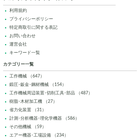
利用規約
プライバシーポリシー
特定商取引に関する表記
お問い合わせ
運営会社
キーワード一覧
カテゴリー一覧
工作機械 （647）
鍛圧･鈑金･鋼材機械 （154）
工作機械周辺装置･切削工具･部品 （487）
樹脂･木材加工機 （27）
省力化装置 （31）
計測･分析機器･理化学機器 （586）
その他機械 （59）
エアー機器･工場設備 （234）