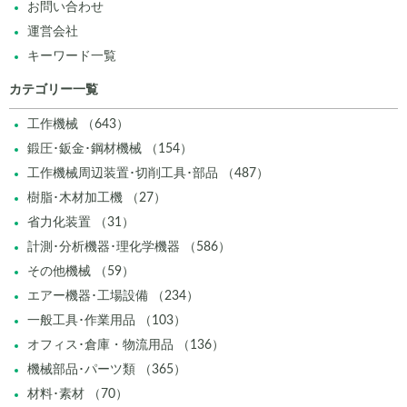
お問い合わせ
運営会社
キーワード一覧
カテゴリー一覧
工作機械 （643）
鍛圧･鈑金･鋼材機械 （154）
工作機械周辺装置･切削工具･部品 （487）
樹脂･木材加工機 （27）
省力化装置 （31）
計測･分析機器･理化学機器 （586）
その他機械 （59）
エアー機器･工場設備 （234）
一般工具･作業用品 （103）
オフィス･倉庫・物流用品 （136）
機械部品･パーツ類 （365）
材料･素材 （70）