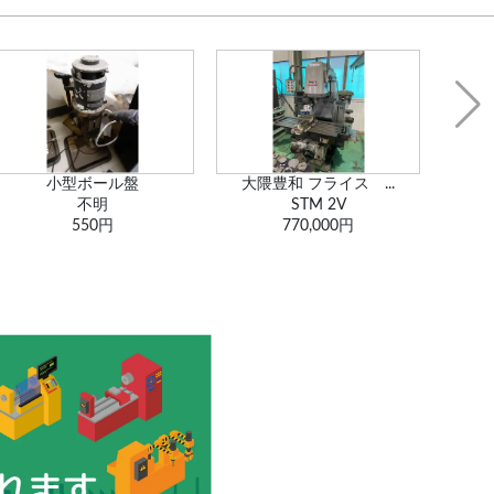
大隈豊和 フライス ...
トーマドリペット
武
STM 2V
TEA
770,000円
385,000円