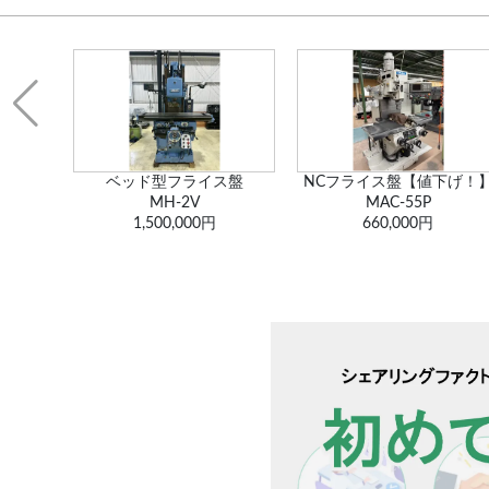
ス盤
NCフライス盤【値下げ！】
5軸マシニングセンター
MAC-55P
DMU50
660,000円
5,500,000円