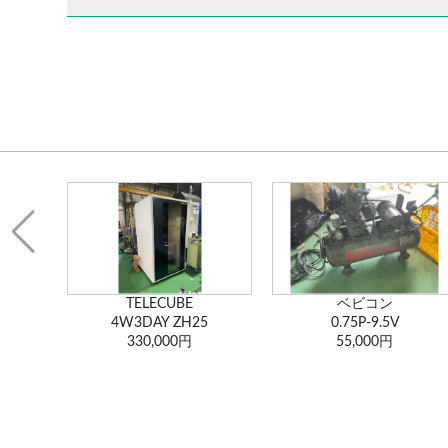
ベビコン
リフター ELDA
5
0.75P-9.5V
150
55,000円
330,000円