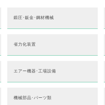
鍛圧･鈑金･鋼材機械
省力化装置
エアー機器･工場設備
機械部品･パーツ類