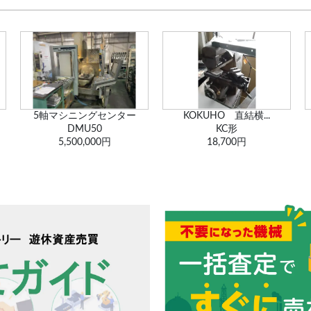
KOKUHO 直結横...
小型ボール盤
KC形
不明
18,700円
550円