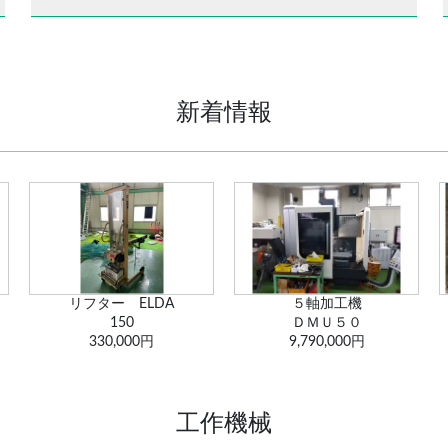
新着情報
５軸加工機
電磁マグネットチャッ...
ＤＭＵ５０
OELC-60100...
9,790,000円
440,000円
工作機械