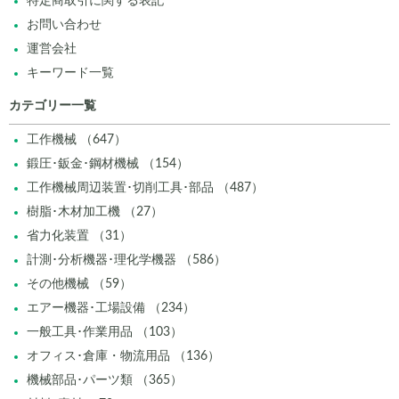
特定商取引に関する表記
お問い合わせ
運営会社
キーワード一覧
カテゴリー一覧
工作機械 （647）
鍛圧･鈑金･鋼材機械 （154）
工作機械周辺装置･切削工具･部品 （487）
樹脂･木材加工機 （27）
省力化装置 （31）
計測･分析機器･理化学機器 （586）
その他機械 （59）
エアー機器･工場設備 （234）
一般工具･作業用品 （103）
オフィス･倉庫・物流用品 （136）
機械部品･パーツ類 （365）