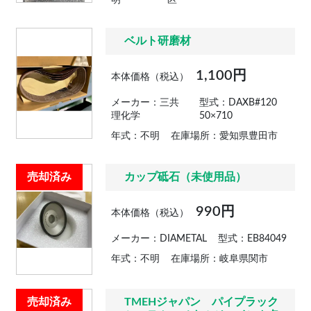
明
区
ベルト研磨材
1,100円
本体価格（税込）
メーカー：三共
型式：DAXB#120
理化学
50×710
年式：不明
在庫場所：愛知県豊田市
売却済み
カップ砥石（未使用品）
990円
本体価格（税込）
メーカー：DIAMETAL
型式：EB84049
年式：不明
在庫場所：岐阜県関市
売却済み
TMEHジャパン パイプラック