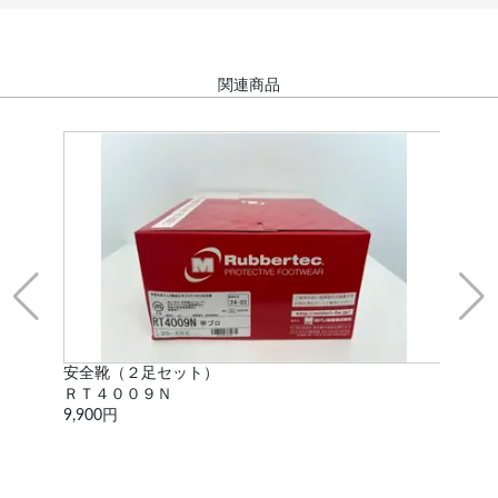
関連商品
安全靴（２足セット）
万
ＲＴ４００９Ｎ
-
9,900円
5,5