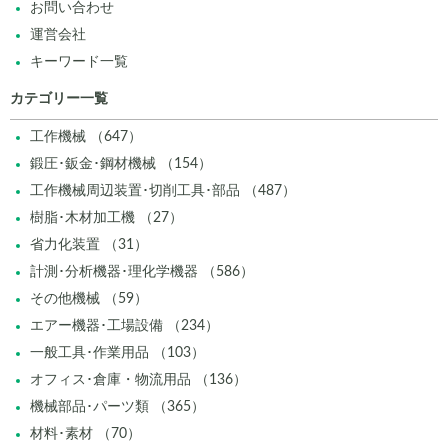
お問い合わせ
運営会社
キーワード一覧
カテゴリー一覧
工作機械 （647）
鍛圧･鈑金･鋼材機械 （154）
工作機械周辺装置･切削工具･部品 （487）
樹脂･木材加工機 （27）
省力化装置 （31）
計測･分析機器･理化学機器 （586）
その他機械 （59）
エアー機器･工場設備 （234）
一般工具･作業用品 （103）
オフィス･倉庫・物流用品 （136）
機械部品･パーツ類 （365）
材料･素材 （70）