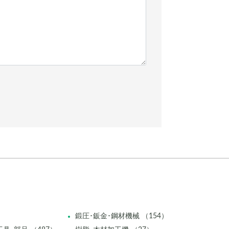
鍛圧･鈑金･鋼材機械 （154）