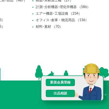
具･部品 （487）
樹脂･木材加工機 （27）
計測･分析機器･理化学機器 （586）
エアー機器･工場設備 （234）
3）
オフィス･倉庫・物流用品 （136）
5）
材料･素材 （70）
新規会員登録
出品相談
V2.0.6