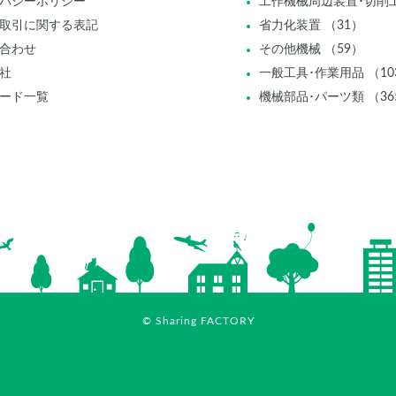
バシーポリシー
工作機械周辺装置･切削工
取引に関する表記
省力化装置 （31）
合わせ
その他機械 （59）
社
一般工具･作業用品 （10
ード一覧
機械部品･パーツ類 （36
© Sharing FACTORY