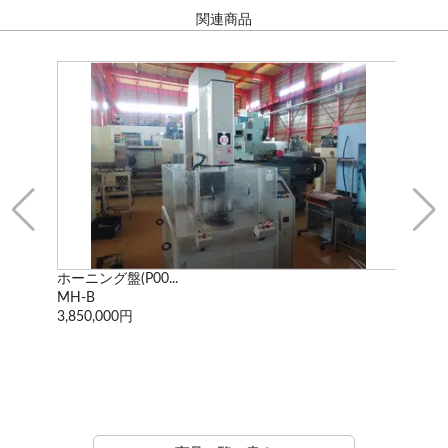
関連商品
ホーニング盤(P00...
面取
MH-B
AW-
3,850,000円
55,