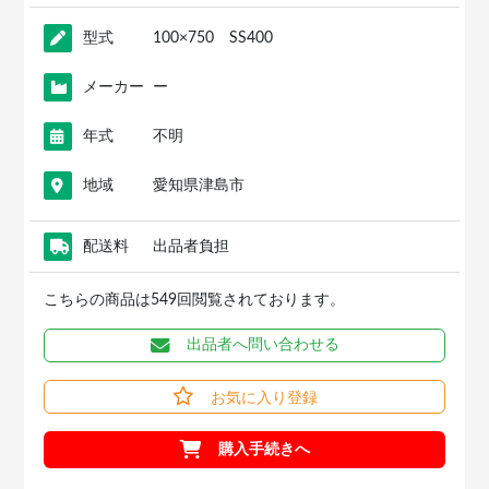
型式
100×750 SS400
メーカー
ー
年式
不明
地域
愛知県津島市
配送料
出品者負担
こちらの商品は549回閲覧されております。
出品者へ問い合わせる
お気に入り登録
購入手続きへ