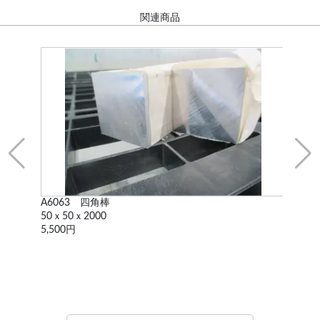
関連商品
A6063 四角棒
ア
50ｘ50ｘ2000
63
5,500円
88,