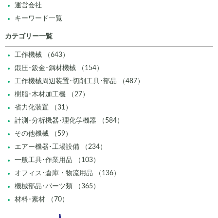
運営会社
キーワード一覧
カテゴリー一覧
工作機械 （643）
鍛圧･鈑金･鋼材機械 （154）
工作機械周辺装置･切削工具･部品 （487）
樹脂･木材加工機 （27）
省力化装置 （31）
計測･分析機器･理化学機器 （584）
その他機械 （59）
エアー機器･工場設備 （234）
一般工具･作業用品 （103）
オフィス･倉庫・物流用品 （136）
機械部品･パーツ類 （365）
材料･素材 （70）