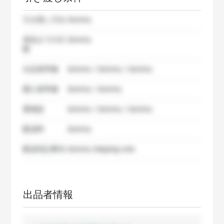
引き渡し方法
dummy
発送までの日
dummy
数
出品者準備
dummy / dummy / dummy
購入者準備
dummy / dummy
要相談
dummy / dummy / dummy
配送料
dummy
配送特記事項
dummy shipping note
出品者情報