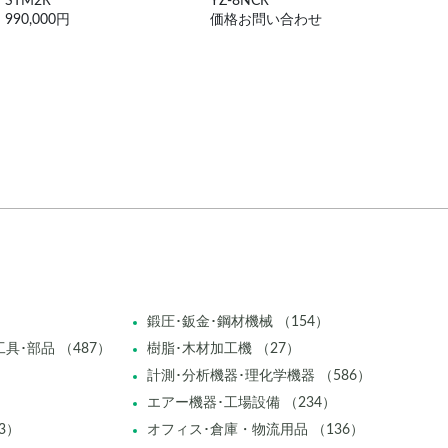
YZ-8NCR
B-100RD
MH
価格お問い合わせ
110,000円
968
鍛圧･鈑金･鋼材機械 （154）
具･部品 （487）
樹脂･木材加工機 （27）
計測･分析機器･理化学機器 （586）
エアー機器･工場設備 （234）
3）
オフィス･倉庫・物流用品 （136）