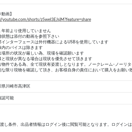
作動画】
://youtube.com/shorts/z5weI3EJsjM?feature=share
１年前より使用していません
働状態は添付の動画を参照下さい
部インターフェースは外付機器によるUSBを使用しています
像内のバイスは除きます
出場所の状況が厳しい為、現場を確認願います
様と現状が異なる場合は現状を優先させて頂きます
古物件である為、全て現状有姿渡しとなります。ノークレーム･ノーリ
能な限り現物を確認して頂き、お客様自身の責任において購入をお願い
川県川崎市高津区
確認可能
渡し条件、出品者情報はログイン後に閲覧可能となります。ログインは