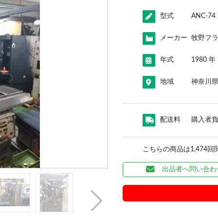
型式
ANC-74
メーカー
牧野フ
年式
1980 年
地域
神奈川
配送料
購入者
こちらの商品は1,474
出品者へ問い合わ