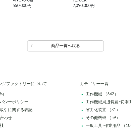
YZ-8CR
STM2R
2,090,000円
990,000円
商品一覧へ戻る
ングファクトリーについて
カテゴリー一覧
約
工作機械 （643）
バシーポリシー
工作機械周辺装置･切削工
取引に関する表記
省力化装置 （31）
合わせ
その他機械 （59）
社
一般工具･作業用品 （10