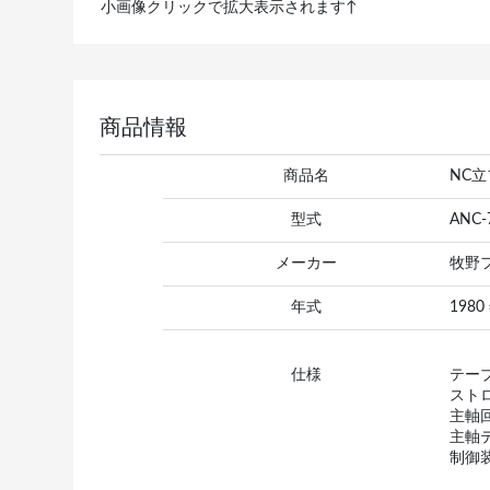
小画像クリックで拡大表示されます↑
商品情報
商品名
NC
型式
ANC-
メーカー
牧野
年式
1980
仕様
テー
スト
主軸回
主軸
制御装