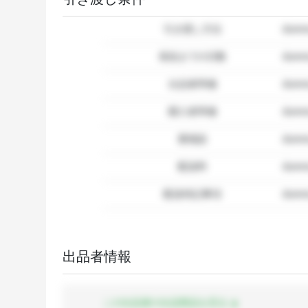
引き渡し方法
dum
発送までの日数
dum
出品者準備
dumm
購入者準備
dumm
要相談
dumm
配送料
dum
配送特記事項
dummy
出品者情報
この出品者の出品商品を見る