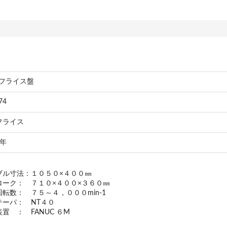
立フライス盤
74
フライス
 年
ブル寸法：１０５０×４００㎜
ローク： ７１０×４００×３６０㎜
転数： ７５～４，０００min-1
テーパ： NT４０
置 ： FANUC ６M