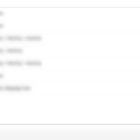
my
my
y / dummy / dummy
y / dummy
y / dummy / dummy
my
 shipping note