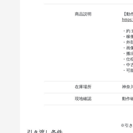
商品説明
【動
https
・約
・稼
・外
・画
・搬
・仕
・中
・可
在庫場所
神奈
現地確認
動作
※引き
引き渡し条件