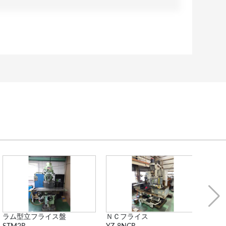
ＮＣフライス
横中ぐり盤（ 大幅値...
ベッ