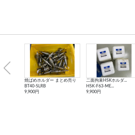
..
焼ばめホルダー まとめ売り
二面拘束HSKホルダ...
BT40-SLRB
HSK-F63-ME...
9,900円
9,900円