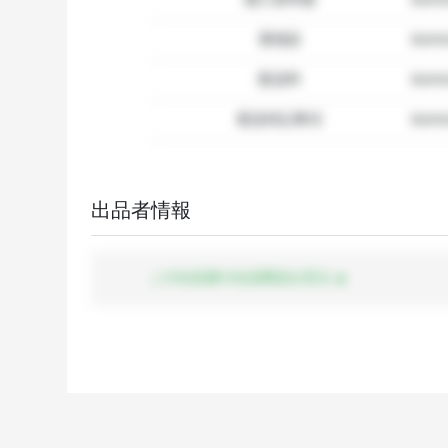
要相談
dumm
配送料
dum
配送特記事項
dummy
出品者情報
この出品者の出品商品を見る