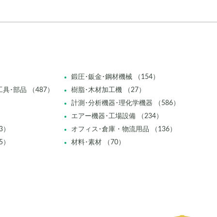
鍛圧･鈑金･鋼材機械 （154）
具･部品 （487）
樹脂･木材加工機 （27）
計測･分析機器･理化学機器 （586）
エアー機器･工場設備 （234）
3）
オフィス･倉庫・物流用品 （136）
5）
材料･素材 （70）