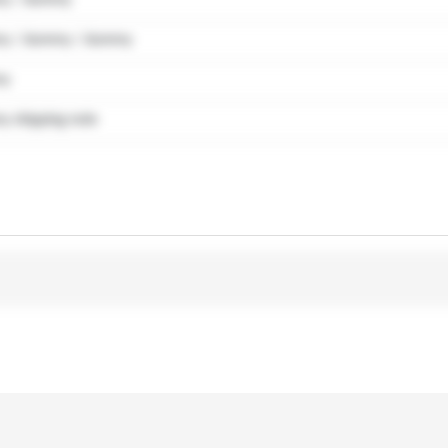
y / dummy / dummy
my
 shipping note