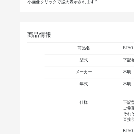
小画像クリックで拡大表示されます↑
商品情報
商品名
BT5
型式
下記
メーカー
不明
年式
不明
仕様
下記
ご希
それ
直接
BT50