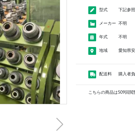
型式
下記参
メーカー
不明
年式
不明
地域
愛知県
配送料
購入者
こちらの商品は509回