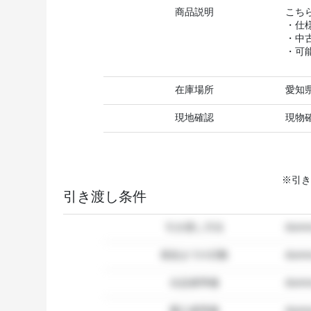
商品説明
こち
・仕
・中
・可
在庫場所
愛知
現地確認
現物
※引き
引き渡し条件
引き渡し方法
dum
発送までの日数
dum
出品者準備
dumm
購入者準備
dumm