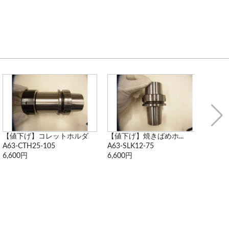
【値下げ】コレットホルダ
【値下げ】焼きばめホ...
【再
A63-CTH25-105
A63-SLK12-75
A 63
6,600円
6,600円
11,0