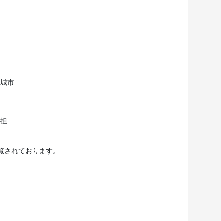
照
安城市
負担
閲覧されております。