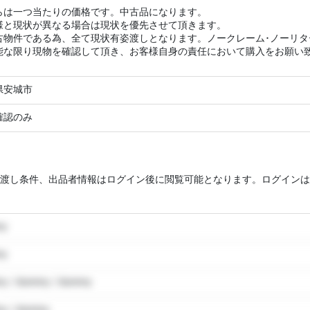
らは一つ当たりの価格です。中古品になります。
様と現状が異なる場合は現状を優先させて頂きます。
古物件である為、全て現状有姿渡しとなります。ノークレーム･ノーリ
能な限り現物を確認して頂き、お客様自身の責任において購入をお願い
県安城市
確認のみ
渡し条件、出品者情報はログイン後に閲覧可能となります。ログインは
my
my
y / dummy / dummy
y / dummy