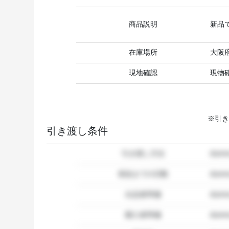
商品説明
新品
在庫場所
大阪
現地確認
現物
※引き
引き渡し条件
引き渡し方法
dum
発送までの日数
dum
出品者準備
dumm
購入者準備
dumm