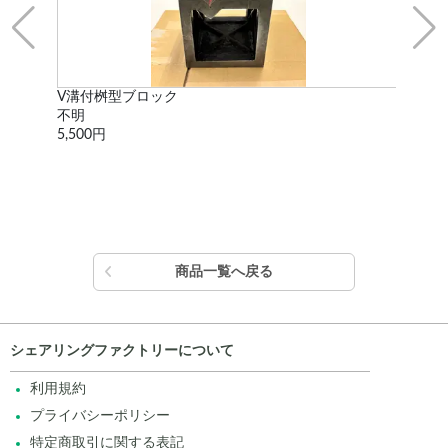
V溝付桝型ブロック
最終
不明
不
5,500円
3,3
商品一覧へ戻る
シェアリングファクトリーについて
利用規約
プライバシーポリシー
特定商取引に関する表記