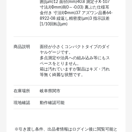
囲](μm)12 面径(mm)40.8 測定子X-107
寸法J(Φmm)8(0～-0.03) 裏ぶた仕様耳
金付き 寸法I(Φmm)37 アズワン品番64-
8922-08 繰返し精密度(μm)3 指示誤差
[1/10回転](μm)
商品説明
面径が小さくコンパクトタイプのダイ
ヤルゲージです。
多点測定や治具への組み込み等にもス
ペースをとりません。
箱は汚れていますが製品はキズ・汚れ
等無く綺麗な状態です。
在庫場所
岐阜県関市
現地確認
動作確認可能
※引き渡し条件、出品者情報はログイン後に閲覧可能と