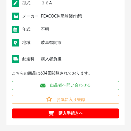
型式
３６A
メーカー
PEACOCK(尾崎製作所)
年式
不明
地域
岐阜県関市
配送料
購入者負担
こちらの商品は604回閲覧されております。
出品者へ問い合わせる
お気に入り登録
購入手続きへ