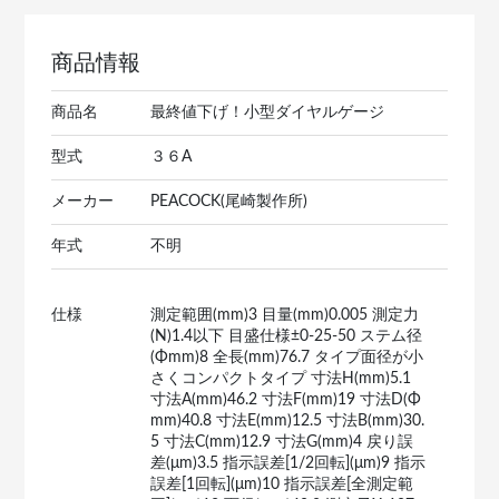
商品情報
商品名
最終値下げ！小型ダイヤルゲージ
型式
３６A
メーカー
PEACOCK(尾崎製作所)
年式
不明
仕様
測定範囲(mm)3 目量(mm)0.005 測定力
(N)1.4以下 目盛仕様±0-25-50 ステム径
(Φmm)8 全長(mm)76.7 タイプ面径が小
さくコンパクトタイプ 寸法H(mm)5.1
寸法A(mm)46.2 寸法F(mm)19 寸法D(Φ
mm)40.8 寸法E(mm)12.5 寸法B(mm)30.
5 寸法C(mm)12.9 寸法G(mm)4 戻り誤
差(μm)3.5 指示誤差[1/2回転](μm)9 指示
誤差[1回転](μm)10 指示誤差[全測定範