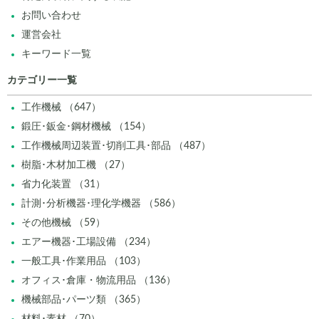
お問い合わせ
運営会社
キーワード一覧
カテゴリー一覧
工作機械 （647）
鍛圧･鈑金･鋼材機械 （154）
工作機械周辺装置･切削工具･部品 （487）
樹脂･木材加工機 （27）
省力化装置 （31）
計測･分析機器･理化学機器 （586）
その他機械 （59）
エアー機器･工場設備 （234）
一般工具･作業用品 （103）
オフィス･倉庫・物流用品 （136）
機械部品･パーツ類 （365）
材料･素材 （70）