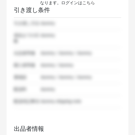
なります。ログインは
こちら
引き渡し条件
引き渡し方法
dummy
発送までの日
dummy
数
出品者準備
dummy / dummy / dummy
購入者準備
dummy / dummy
要相談
dummy / dummy / dummy
配送料
dummy
配送特記事項
dummy shipping note
出品者情報