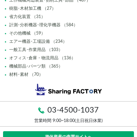
工作機械周辺装置･切削工具･部品 （487）
樹脂･木材加工機 （27）
省力化装置 （31）
計測･分析機器･理化学機器 （584）
その他機械 （59）
エアー機器･工場設備 （234）
一般工具･作業用品 （103）
オフィス･倉庫・物流用品 （136）
機械部品･パーツ類 （365）
材料･素材 （70）
03-4500-1037
営業時間 9:00~18:00(土日祝日休業)