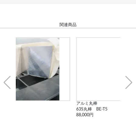
関連商品
アルミ丸棒
PO
63S丸棒 BE-T5
PO
88,000円
55,