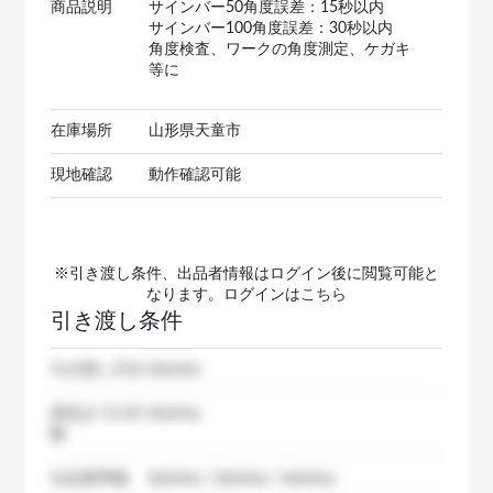
商品説明
サインバー50角度誤差：15秒以内
サインバー100角度誤差：30秒以内
角度検査、ワークの角度測定、ケガキ
等に
在庫場所
山形県天童市
現地確認
動作確認可能
※引き渡し条件、出品者情報はログイン後に閲覧可能と
なります。ログインは
こちら
引き渡し条件
引き渡し方法
dummy
発送までの日
dummy
数
出品者準備
dummy / dummy / dummy