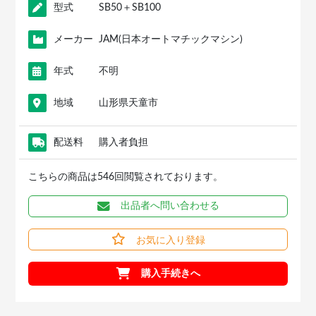
型式
SB50＋SB100
メーカー
JAM(日本オートマチックマシン)
年式
不明
地域
山形県天童市
配送料
購入者負担
こちらの商品は546回閲覧されております。
出品者へ問い合わせる
お気に入り登録
購入手続きへ