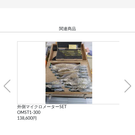
関連商品
外側マイクロメーターSET
ス
OMST1-300
不
138,600円
77,