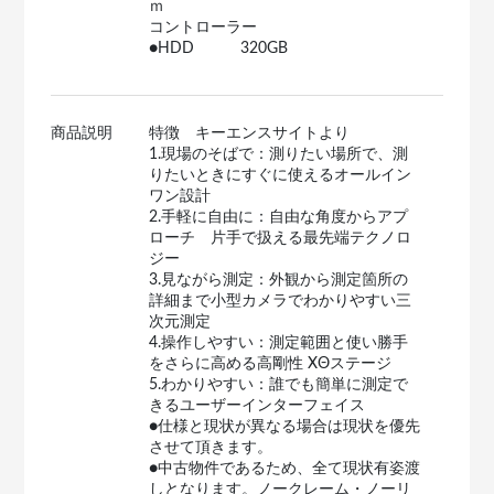
ｍ
コントローラー
●HDD 320GB
商品説明
特徴 キーエンスサイトより
1.現場のそばで：測りたい場所で、測
りたいときにすぐに使えるオールイン
ワン設計
2.手軽に自由に：自由な角度からアプ
ローチ 片手で扱える最先端テクノロ
ジー
3.見ながら測定：外観から測定箇所の
詳細まで小型カメラでわかりやすい三
次元測定
4.操作しやすい：測定範囲と使い勝手
をさらに高める高剛性 XΘステージ
5.わかりやすい：誰でも簡単に測定で
きるユーザーインターフェイス
●仕様と現状が異なる場合は現状を優先
させて頂きます。
●中古物件であるため、全て現状有姿渡
しとなります。ノークレーム・ノーリ