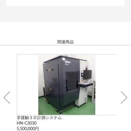
関連商品
非接触３Ｄ計測システム
三
HN-C3030
Crys
5,500,000円
2,6