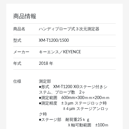
商品情報
商品名
ハンディプロープ式３次元測定器
型式
XM-T1200/1500
メーカー
キーエンス／KEYENCE
年式
2018 年
仕様
測定部
●形式 XM-T1200 XΘステージ付きシ
ステム、プローブ数 2ヶ
●測定範囲 600mm×300ｍｍ×200ｍｍ
●測定精度 ±３μm ステージロック時
±４μm ステージアンロッ
ク時
●ステージ部 耐荷重25ｋｇ
Ｘ軸可動範囲 ±100ｍ