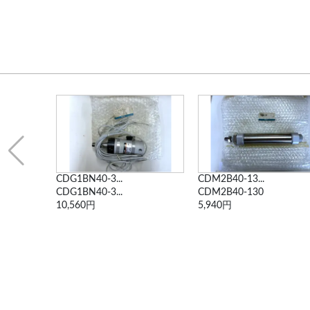
CDG1BN40-3...
CDM2B40-13...
CDG1BN40-3...
CDM2B40-130
10,560円
5,940円