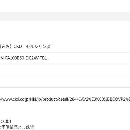
料込み】CKD セルシリンダ
-N-FA100B50-DC24V-TB1
://www.ckd.co.jp/kiki/jp/product/detail/284/CAV2%E3%83%BBCOV
O.001
全予備部品とし保管