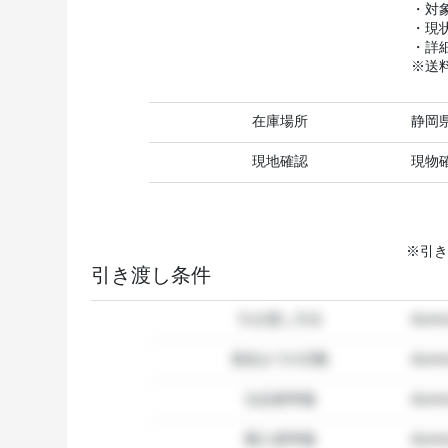
・対
・現
・詳
※送
在庫場所
静岡
現地確認
現物
※引き
引き渡し条件
引き渡し方法
dum
発送までの日数
dum
出品者準備
dumm
購入者準備
dumm