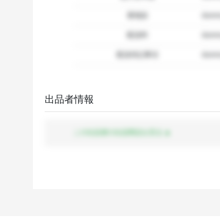
要相談
dumm
配送料
dum
配送特記事項
dummy
出品者情報
この出品者の出品商品を見る