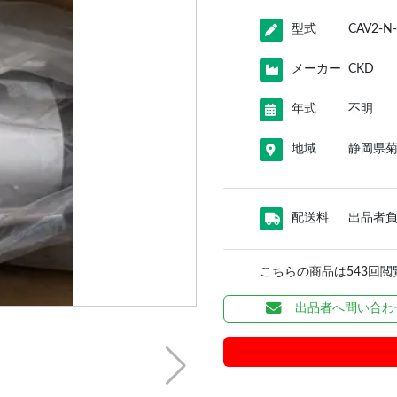
型式
CAV2-N
メーカー
CKD
年式
不明
地域
静岡県
配送料
出品者
こちらの商品は543回
出品者へ問い合わ