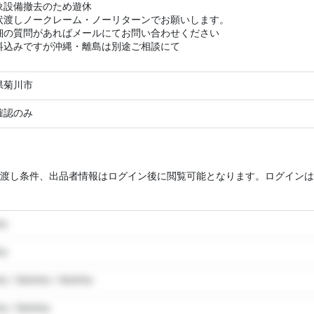
象設備撤去のため遊休
状渡しノークレーム・ノーリターンでお願いします。
細の質問があればメールにてお問い合わせください
料込みですが沖縄・離島は別途ご相談にて
県菊川市
確認のみ
渡し条件、出品者情報はログイン後に閲覧可能となります。ログインは
my
my
y / dummy / dummy
y / dummy