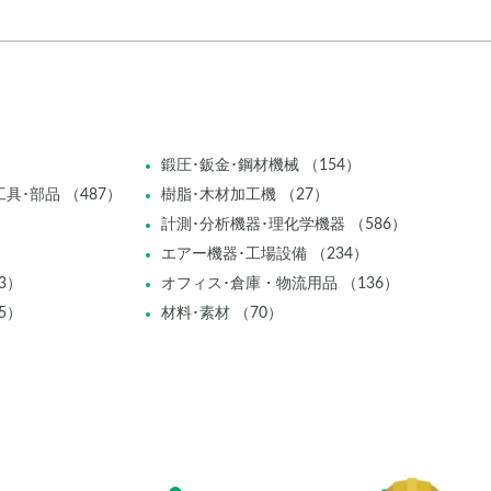
鍛圧･鈑金･鋼材機械 （154）
具･部品 （487）
樹脂･木材加工機 （27）
計測･分析機器･理化学機器 （586）
エアー機器･工場設備 （234）
3）
オフィス･倉庫・物流用品 （136）
5）
材料･素材 （70）