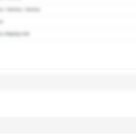
y / dummy / dummy
my
 shipping note