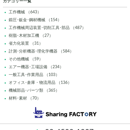
カテゴリー一覧
工作機械 （643）
鍛圧･鈑金･鋼材機械 （154）
工作機械周辺装置･切削工具･部品 （487）
樹脂･木材加工機 （27）
省力化装置 （31）
計測･分析機器･理化学機器 （584）
その他機械 （59）
エアー機器･工場設備 （234）
一般工具･作業用品 （103）
オフィス･倉庫・物流用品 （136）
機械部品･パーツ類 （365）
材料･素材 （70）