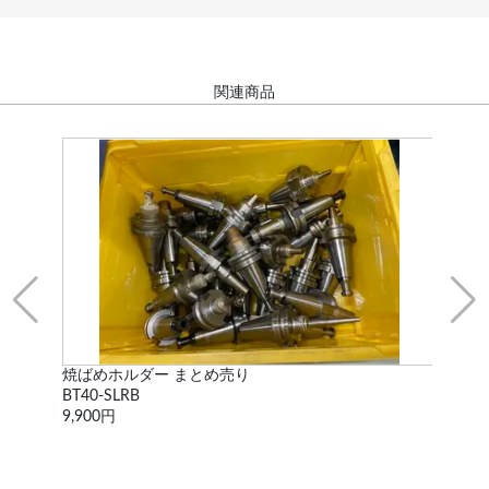
関連商品
焼ばめホルダー まとめ売り
二面
BT40-SLRB
HSK
9,900円
9,9