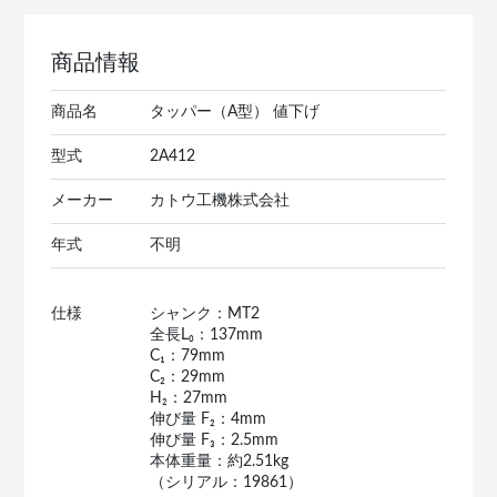
商品情報
商品名
タッパー（A型） 値下げ
型式
2A412
メーカー
カトウ工機株式会社
年式
不明
仕様
シャンク：MT2
全長L₀：137mm
C₁：79mm
C₂：29mm
H₂：27mm
伸び量 F₂：4mm
伸び量 F₃：2.5mm
本体重量：約2.51kg
（シリアル：19861）