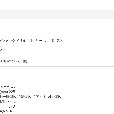
シャンクドリル TDシリーズ TD42.0
.0
-Fujikoshi(不二越)
(mm) 42
mm) 225
一般鋼[○] / 鋳鉄[○] / アルミ[○] / 銅[○]
材種 ハイス
mm) 370
(No) 4