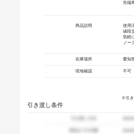
先端角(
商品説明
使用
値段
気軽
ノー
在庫場所
愛知
現地確認
不可
※引き
引き渡し条件
引き渡し方法
dum
発送までの日数
dum