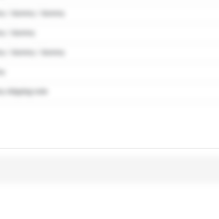
y / dummy / dummy
y / dummy
y / dummy / dummy
my
 shipping note