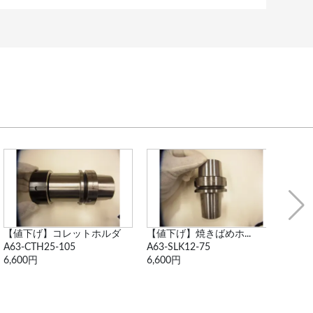
【値下げ】焼きばめホ...
【再値下げ】データワ...
●ドリ
A63-SLK12-75
A 63-DTA7-105
不明
6,600円
11,000円
6,60