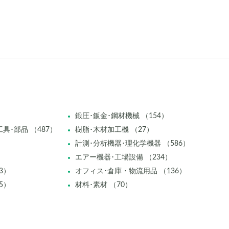
鍛圧･鈑金･鋼材機械 （154）
具･部品 （487）
樹脂･木材加工機 （27）
計測･分析機器･理化学機器 （586）
エアー機器･工場設備 （234）
3）
オフィス･倉庫・物流用品 （136）
5）
材料･素材 （70）