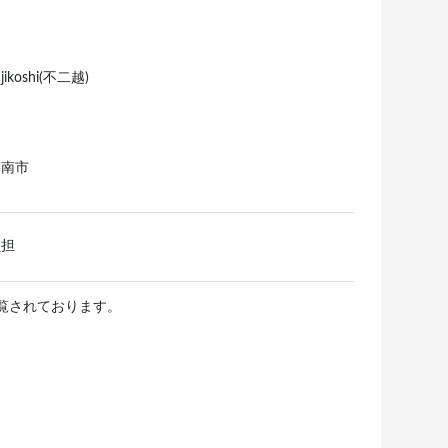
ujikoshi(不二越)
碧南市
負担
閲覧されております。