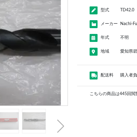
型式
TD42.0
メーカー
Nachi-F
年式
不明
地域
愛知県
配送料
購入者
こちらの商品は445回