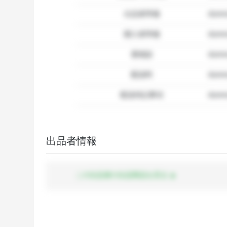
出品者準備
dumm
購入者準備
dumm
要相談
dumm
配送料
dum
配送特記事項
dummy
出品者情報
この出品者の出品商品を見る