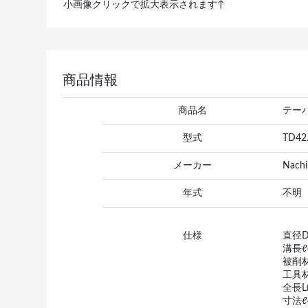
小画像クリックで拡大表示されます↑
商品情報
商品名
テーパ
型式
TD42
メーカー
Nachi
年式
不明
仕様
直径Dc
溝長ℓ(
被削材 
工具
全長L(
寸法ℓ4