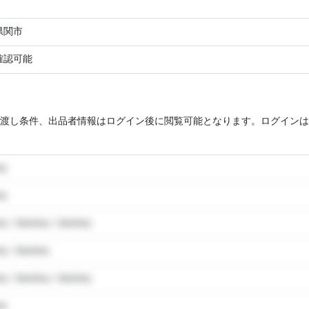
県関市
確認可能
渡し条件、出品者情報はログイン後に閲覧可能となります。ログインは
my
my
y / dummy / dummy
y / dummy
y / dummy / dummy
my