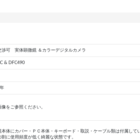
交渉可 実体顕微鏡 ＆カラーデジタルカメラ
C & DFC490
 年
画像をご参照ください。
鏡本体にカバー・ＰＣ本体・キーボード・取説・ケーブル類は付属して
の割に使用頻度が低く綺麗な状態です。