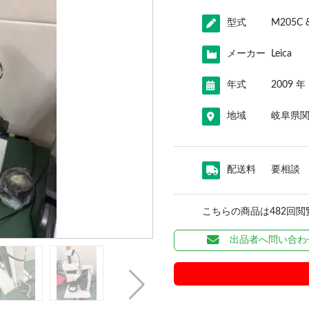
型式
M205C 
メーカー
Leica
年式
2009 年
地域
岐阜県
配送料
要相談
こちらの商品は482回
出品者へ問い合わ