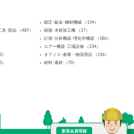
鍛圧･鈑金･鋼材機械 （154）
具･部品 （487）
樹脂･木材加工機 （27）
計測･分析機器･理化学機器 （586）
エアー機器･工場設備 （234）
3）
オフィス･倉庫・物流用品 （136）
5）
材料･素材 （70）
新規会員登録