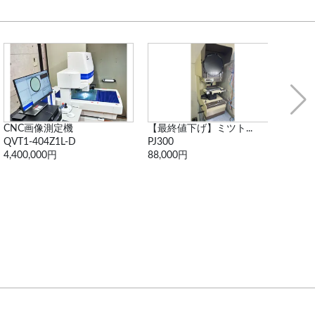
【最終値下げ】ミツト...
VL-500 [動作...
PJ300
VL-500
88,000円
2,710,400円