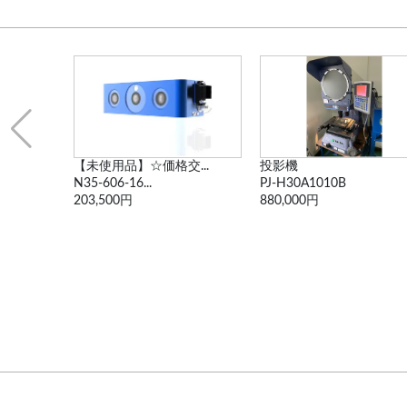
価格交...
投影機
投影機
.
PJ-H30A1010B
V-24B
880,000円
99,000円