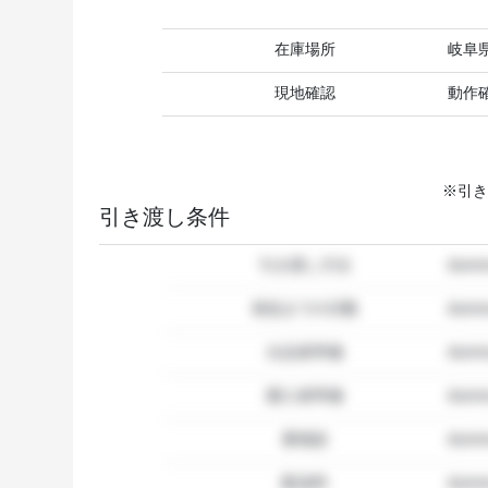
在庫場所
岐阜
現地確認
動作
※引き
引き渡し条件
引き渡し方法
dum
発送までの日数
dum
出品者準備
dumm
購入者準備
dumm
要相談
dumm
配送料
dum