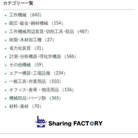
カテゴリー一覧
工作機械 （643）
鍛圧･鈑金･鋼材機械 （154）
工作機械周辺装置･切削工具･部品 （487）
樹脂･木材加工機 （27）
省力化装置 （31）
計測･分析機器･理化学機器 （586）
その他機械 （59）
エアー機器･工場設備 （234）
一般工具･作業用品 （103）
オフィス･倉庫・物流用品 （136）
機械部品･パーツ類 （365）
材料･素材 （70）