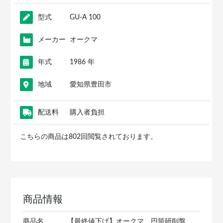
型式
GU-A 100
メーカー
オークマ
年式
1986 年
地域
愛知県豊田市
配送料
購入者負担
こちらの商品は802回閲覧されております。
商品情報
商品名
【最終値下げ】オークマ 円筒研削盤