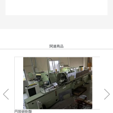
関連商品
円筒研削盤
ツガ