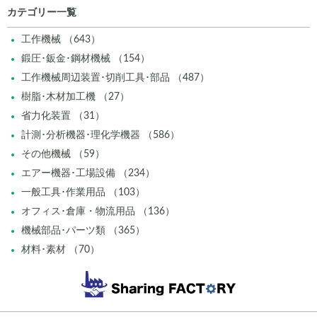
カテゴリー一覧
工作機械 （643）
鍛圧･鈑金･鋼材機械 （154）
工作機械周辺装置･切削工具･部品 （487）
樹脂･木材加工機 （27）
省力化装置 （31）
計測･分析機器･理化学機器 （586）
その他機械 （59）
エアー機器･工場設備 （234）
一般工具･作業用品 （103）
オフィス･倉庫・物流用品 （136）
機械部品･パーツ類 （365）
材料･素材 （70）