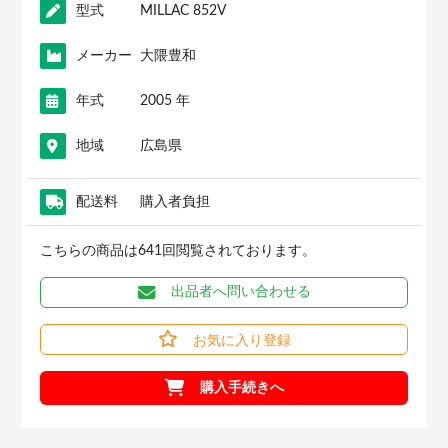
型式
MILLAC 852V
メーカー
大隈豊和
年式
2005 年
地域
広島県
配送料
購入者負担
こちらの商品は641回閲覧されております。
出品者へ問い合わせる
お気に入り登録
購入手続きへ