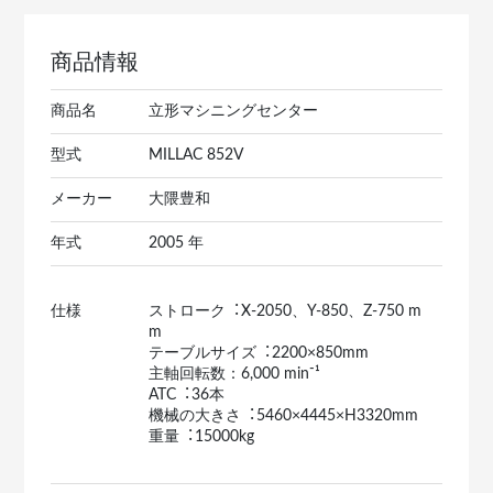
商品情報
商品名
立形マシニングセンター
型式
MILLAC 852V
メーカー
大隈豊和
年式
2005 年
仕様
ストローク︓X-2050、Y-850、Z-750 m
m
テーブルサイズ︓2200×850mm
主軸回転数：6,000 min⁻¹
ATC︓36本
機械の大きさ︓5460×4445×H3320mm
重量︓15000kg