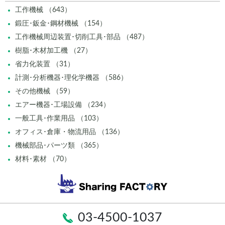
工作機械 （643）
鍛圧･鈑金･鋼材機械 （154）
工作機械周辺装置･切削工具･部品 （487）
樹脂･木材加工機 （27）
省力化装置 （31）
計測･分析機器･理化学機器 （586）
その他機械 （59）
エアー機器･工場設備 （234）
一般工具･作業用品 （103）
オフィス･倉庫・物流用品 （136）
機械部品･パーツ類 （365）
材料･素材 （70）
03-4500-1037