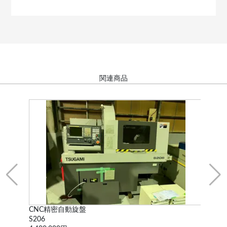
関連商品
CNC精密自動旋盤
卓
S206
不